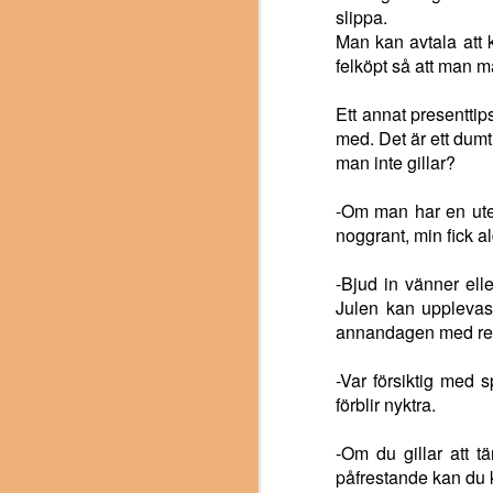
r/oneliners
champagnen
bara ett
outhä
Spar på
Är demokrati bara
slippa.
Insändaraforisme
Jul 31st
Nov 11th
Oct 16th
A
politiker!
handelshinder?
champagnen
ett
Man kan avtala att kö
r/oneliners
outhä
politiker!
handelshinder?
felköpt så att man m
Ett annat presenttip
Tax on extraction!
Humanare
The resource
med. Det är ett dumt 
låneregler
kolle
man inte gillar?
Humanare
kolle
Nov 5th
Jun 20th
May 14th
A
vä
Tax on extraction!
låneregler
vä
ska
-Om man har en utep
ska
noggrant, min fick al
Växla ner!
Lägg ner Svensk
Tvätta atombyken
Be
-Bjud in vänner ell
Kärnbränslehante
offentligt!
Lägg ner Svensk
Julen kan upplevas
Apr 1st
Jan 9th
Oct 27th
S
ring AB!
Växla ner!
Kärnbränslehante
Be
annandagen med rest
ring AB!
-Var försiktig med s
förblir nyktra.
Jordyta per
Beskatta skadliga
Pandemilönebidr
person
ämnen vid källan!
ag!
Tan
-Om du gillar att t
Pandemilönebidra
Dec 1st
Nov 6th
Jul 25th
J
påfrestande kan du k
g!