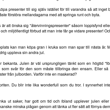
rdliga logik
av mineraler med
problem!
agenda
Styr utvinningen
Krigets
Lönsamma
Finanseliten
ug 22nd
Nov 5th
Jul 20th
Mar 28th
en skatteallians
av mineraler med
pa presenter till sig själv istället för till varandra så att inget 
rdliga logik
problem!
agenda
en skatteallians
åste förstöra mellandagarna med att springa runt och byta.
s är att önska sig "återvinningspresenter" såsom loppisfynd elle
Gratis
Gratis
Krig är pengar!
En jul som är 
och miljöfientligt förbud att man inte får ge vidare presenter! Och 
Gratis
Gratis
ktivtrafik: en
kollektivtrafik -
på riktigt
ktivtrafik: en
kollektivtrafik -
En jul som är 
pr 15th
Apr 5th
Mar 10th
Dec 13th
l använd
hälsosamt för
Krig är pengar!
l använd
hälsosamt för
på riktigt
ttehöjning!
ekonomin!
lats kan man köpa gran i kruka som man spar till nästa år. 
ttehöjning!
ekonomin!
2
drig uppleva sin andra jul.
rgsäkert?
Ovanligt
Rösta med
Politiken i traf
er bekanta. Julen är väl ursprungligen tänkt som en högtid "fö
värdefullt!
hjärtat!
 som svår för den som måste tillbringa den ensam. Eller så
Ovanligt
Rösta med
ep 15th
Sep 3rd
Aug 26th
Jun 20th
rgsäkert?
Politiken i traf
er från julborden. Varför inte en maskerad?
värdefullt!
hjärtat!
2
priten. Du blir inte lika wonderfull som du tror. I synnerhet in
Glokala
Matriot
Inflation och
Finanskrisen
kesmedjan
stimulans -ja
kärna
änka ut saker, har gott om tid och ibland upplever julen eller
Inflation och
Finanskrisen
un 20th
Jun 19th
May 10th
Apr 16th
tack!
anske minska plågan genom att tänka ut fler sätt att förnya de
stimulans -ja tack!
kärna