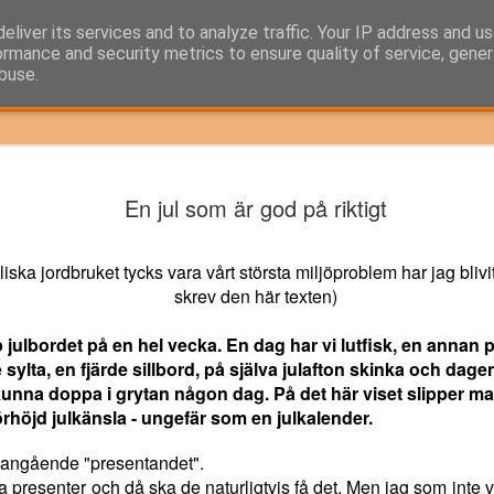
Staehr
eliver its services and to analyze traffic. Your IP address and u
ormance and security metrics to ensure quality of service, gene
buse.
all
ra Europa
Får man inte
DEMOKRATI I
AVTALET ÖK
En jul som är god på riktigt
DEMOKRATI I
as värst av
prata om det
STÄLLET FÖR
RISKEN FÖ
ra Europa
Får man inte
STÄLLET FÖR
Jul 28th
Jun 6th
Apr 23rd
Mar 27th
omsvälten
här?
KRIG? - DÄR
KRIG
as värst av
prata om det här?
KRIG? - DÄR KAN
KAN GRÄNSEN
omsvälten
iska jordbruket tycks vara vårt största miljöproblem har jag bli
GRÄNSEN GÅ!
GÅ!
skrev den här texten)
p julbordet på en hel vecka. En dag har vi lutfisk, en annan
nsamt för
Så skapar vi
Helhetsgrepp på
Återgå till
nsamt för
hället att
pålitliga politiker!
flyktingutmaninge
socialdemokra
Helhetsgrepp på
e sylta, en fjärde sillbord, på själva julafton skinka och dage
hället att
Så skapar vi
Mar 6th
Aug 30th
Jul 7th
May 17th
egalisera
n
s rötter!
flyktingutmaninge
unna doppa i grytan någon dag. På det här viset slipper m
egalisera
pålitliga politiker!
vartjobb
n
örhöjd julkänsla - ungefär som en julkalender.
vartjobb
 angående "presentandet".
 presenter och då ska de naturligtvis få det. Men jag som inte vil
Krigets
Styr utvinningen
Lönsamma
Finanseliten