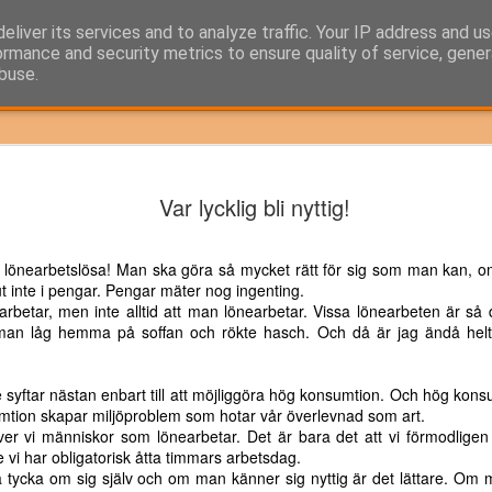
Staehr
eliver its services and to analyze traffic. Your IP address and u
ormance and security metrics to ensure quality of service, gene
buse.
all
ra Europa
Får man inte
DEMOKRATI I
AVTALET ÖK
Var lycklig bli nyttig!
DEMOKRATI I
as värst av
prata om det
STÄLLET FÖR
RISKEN FÖ
ra Europa
Får man inte
STÄLLET FÖR
Jul 28th
Jun 6th
Apr 23rd
Mar 27th
omsvälten
här?
KRIG? - DÄR
KRIG
as värst av
prata om det här?
KRIG? - DÄR KAN
KAN GRÄNSEN
omsvälten
 lönearbetslösa! Man ska göra så mycket rätt för sig som man kan, 
GRÄNSEN GÅ!
GÅ!
ut inte i pengar. Pengar mäter nog ingenting.
arbetar, men inte alltid att man lönearbetar. Vissa lönearbeten är så de
an låg hemma på soffan och rökte hasch. Och då är jag ändå helt e
nsamt för
Så skapar vi
Helhetsgrepp på
Återgå till
nsamt för
hället att
pålitliga politiker!
flyktingutmaninge
socialdemokra
Helhetsgrepp på
hället att
Så skapar vi
Mar 6th
Aug 30th
Jul 7th
May 17th
egalisera
n
s rötter!
flyktingutmaninge
 syftar nästan enbart till att möjliggöra hög konsumtion. Och hög kons
egalisera
pålitliga politiker!
vartjobb
n
mtion skapar miljöproblem som hotar vår överlevnad som art.
vartjobb
ver vi människor som lönearbetar. Det är bara det att vi förmodligen 
e vi har obligatorisk åtta timmars arbetsdag.
na tycka om sig själv och om man känner sig nyttig är det lättare. Om 
Krigets
Styr utvinningen
Lönsamma
Finanseliten