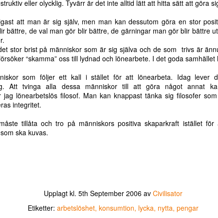
truktiv eller olycklig. Tyvärr är det inte alltid lätt att hitta sätt att göra si
rdliga logik
av mineraler med
problem!
agenda
Styr utvinningen
Krigets
Lönsamma
Finanseliten
ug 22nd
Nov 5th
Jul 20th
Mar 28th
en skatteallians
av mineraler med
iktigast att man är sig själv, men man kan dessutom göra en stor posi
rdliga logik
problem!
agenda
en skatteallians
blir bättre, de val man gör blir bättre, de gärningar man gör blir bättre
r.
det stor brist på människor som är sig själva och de som trivs är ännu
 försöker “skamma” oss till lydnad och lönearbete. I det goda samhället
Gratis
Gratis
Krig är pengar!
En jul som är 
Gratis
Gratis
ktivtrafik: en
kollektivtrafik -
på riktigt
ktivtrafik: en
kollektivtrafik -
En jul som är 
skor som följer ett kall i stället för att lönearbeta. Idag lever 
pr 15th
Apr 5th
Mar 10th
Dec 13th
l använd
hälsosamt för
Krig är pengar!
l använd
hälsosamt för
på riktigt
ing. Att tvinga alla dessa människor till att göra något annat 
ttehöjning!
ekonomin!
ttehöjning!
ekonomin!
2
r jag lönearbetslös filosof. Man kan knappast tänka sig filosofer som
ras integritet.
måste tillåta och tro på människors positiva skaparkraft istället för
rgsäkert?
Ovanligt
Rösta med
Politiken i traf
m som ska kuvas.
värdefullt!
hjärtat!
Ovanligt
Rösta med
ep 15th
Sep 3rd
Aug 26th
Jun 20th
rgsäkert?
Politiken i traf
värdefullt!
hjärtat!
2
Glokala
Matriot
Inflation och
Finanskrisen
Upplagt kl.
5th September 2006
av
Civilisator
kesmedjan
stimulans -ja
kärna
Inflation och
Finanskrisen
un 20th
Jun 19th
May 10th
Apr 16th
tack!
Etiketter:
arbetslöshet
konsumtion
lycka
nytta
pengar
stimulans -ja tack!
kärna